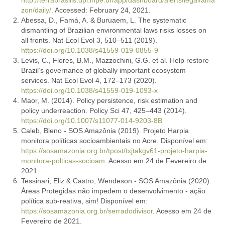
zon/daily/
. Accessed: February 24, 2021.
Abessa, D., Famá, A. & Buruaem, L. The systematic
dismantling of Brazilian environmental laws risks losses on
all fronts. Nat Ecol Evol 3, 510–511 (2019).
https://doi.org/10.1038/s41559-019-0855-9
Levis, C., Flores, B.M., Mazzochini, G.G. et al. Help restore
Brazil’s governance of globally important ecosystem
services. Nat Ecol Evol 4, 172–173 (2020).
https://doi.org/10.1038/s41559-019-1093-x
Maor, M. (2014). Policy persistence, risk estimation and
policy underreaction. Policy Sci 47, 425–443 (2014).
https://doi.org/10.1007/s11077-014-9203-8B
Caleb, Bleno - SOS Amazônia (2019). Projeto Harpia
monitora políticas socioambientais no Acre. Disponível em:
https://sosamazonia.org.br/tpost/txjtakgv61-projeto-harpia-
monitora-polticas-socioam
. Acesso em 24 de Fevereiro de
2021.
Tessinari, Eliz & Castro, Wendeson - SOS Amazônia (2020).
Áreas Protegidas não impedem o desenvolvimento - ação
política sub-reativa, sim! Disponível em:
https://sosamazonia.org.br/serradodivisor
. Acesso em 24 de
Fevereiro de 2021.