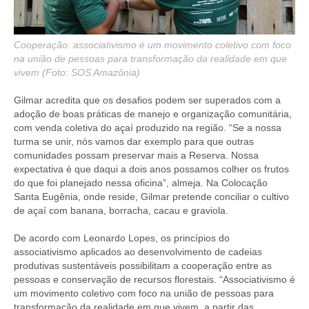
Cooperação: associativismo é um movimento coletivo com foco
na união de pessoas para transformação da realidade em que
vivem (Foto: SOS Amazônia)
Gilmar acredita que os desafios podem ser superados com a
adoção de boas práticas de manejo e organização comunitária,
com venda coletiva do açaí produzido na região. “Se a nossa
turma se unir, nós vamos dar exemplo para que outras
comunidades possam preservar mais a Reserva. Nossa
expectativa é que daqui a dois anos possamos colher os frutos
do que foi planejado nessa oficina”, almeja. Na Colocação
Santa Eugênia, onde reside, Gilmar pretende conciliar o cultivo
de açaí com banana, borracha, cacau e graviola.
De acordo com Leonardo Lopes, os princípios do
associativismo aplicados ao desenvolvimento de cadeias
produtivas sustentáveis possibilitam a cooperação entre as
pessoas e conservação de recursos florestais. “Associativismo é
um movimento coletivo com foco na união de pessoas para
transformação da realidade em que vivem, a partir das