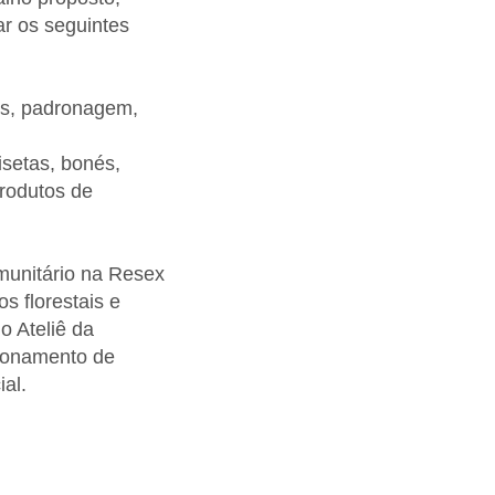
ar os seguintes
res, padronagem,
setas, bonés,
produtos de
omunitário na Resex
s florestais e
o Ateliê da
cionamento de
al.