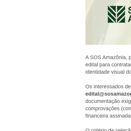
A SOS Amazônia, p
edital para contrat
identidade visual do
Os interessados de
edital@sosamazon
documentação exigi
comprovações (cont
financeira assinada
O critério de seleç