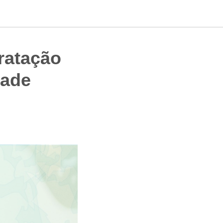
ratação
dade