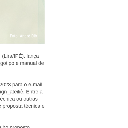
s
(Lira/IPÊ), lança
ogotipo e manual de
2023 para o e-mail
gn_ateiliê. Entre a
écnica ou outras
 proposta técnica e
alho proposto,