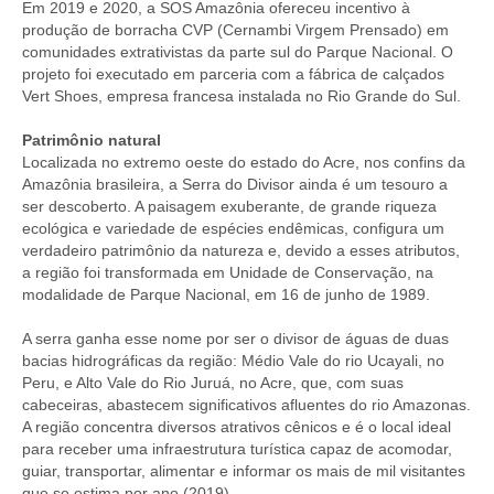
Em 2019 e 2020, a SOS Amazônia ofereceu incentivo à
produção de borracha CVP (Cernambi Virgem Prensado) em
comunidades extrativistas da parte sul do Parque Nacional. O
projeto foi executado em parceria com a fábrica de calçados
Vert Shoes, empresa francesa instalada no Rio Grande do Sul.
Patrimônio natural
Localizada no extremo oeste do estado do Acre, nos confins da
Amazônia brasileira, a Serra do Divisor ainda é um tesouro a
ser descoberto. A paisagem exuberante, de grande riqueza
ecológica e variedade de espécies endêmicas, configura um
verdadeiro patrimônio da natureza e, devido a esses atributos,
a região foi transformada em Unidade de Conservação, na
modalidade de Parque Nacional, em 16 de junho de 1989.
A serra ganha esse nome por ser o divisor de águas de duas
bacias hidrográficas da região: Médio Vale do rio Ucayali, no
Peru, e Alto Vale do Rio Juruá, no Acre, que, com suas
cabeceiras, abastecem significativos afluentes do rio Amazonas.
A região concentra diversos atrativos cênicos e é o local ideal
para receber uma infraestrutura turística capaz de acomodar,
guiar, transportar, alimentar e informar os mais de mil visitantes
que se estima por ano (2019).