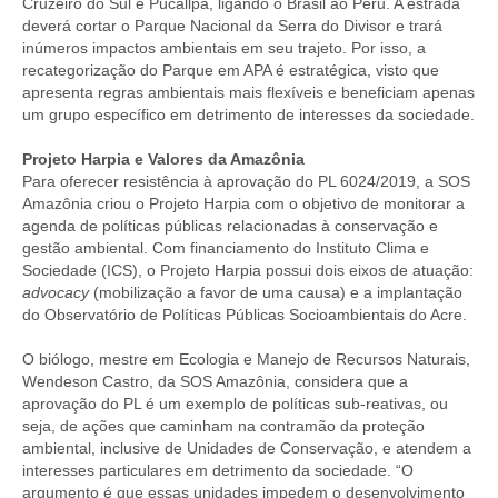
Cruzeiro do Sul e Pucallpa, ligando o Brasil ao Peru. A estrada
deverá cortar o Parque Nacional da Serra do Divisor e trará
inúmeros impactos ambientais em seu trajeto. Por isso, a
recategorização do Parque em APA é estratégica, visto que
apresenta regras ambientais mais flexíveis e beneficiam apenas
um grupo específico em detrimento de interesses da sociedade.
Projeto Harpia e Valores da Amazônia
Para oferecer resistência à aprovação do PL 6024/2019, a SOS
Amazônia criou o Projeto Harpia com o objetivo de monitorar a
agenda de políticas públicas relacionadas à conservação e
gestão ambiental. Com financiamento do Instituto Clima e
Sociedade (ICS), o Projeto Harpia possui dois eixos de atuação:
advocacy
(mobilização a favor de uma causa) e a implantação
do Observatório de Políticas Públicas Socioambientais do Acre.
O biólogo, mestre em Ecologia e Manejo de Recursos Naturais,
Wendeson Castro, da SOS Amazônia, considera que a
aprovação do PL é um exemplo de políticas sub-reativas, ou
seja, de ações que caminham na contramão da proteção
ambiental, inclusive de Unidades de Conservação, e atendem a
interesses particulares em detrimento da sociedade. “O
argumento é que essas unidades impedem o desenvolvimento