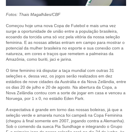
Fotos: Thais Magalhães/CBF
Começou hoje uma nova Copa de Futebol e mais uma vez
surge a oportunidade de união entre a população brasileira,
ecoando da torcida uma só voz pela vitória da nossa seleção
feminina. E as nossas atletas entram em campo para mostrar o
potencial da mulher brasileira no esporte e sua conexão com a
natureza, em cores e traços que remetem a palmeiras da
Amazônia, como buriti, jaci e jarina.
O time feminino irá disputar a taça mundial com outras 31
seleções e, dessa vez, os jogos serão realizados em dez
estádios de nove cidades da Austrália e da Nova Zelândia, entre
os dias 20 de julho e 20 de agosto. Na abertura da Copa, a
Nova Zelândia contou com a sorte de jogar em casa e venceu a
Noruega, por 1 x 0, no estádio Eden Park.
A expectativa é grande em torno das nossas boleiras, já que a
seleção verde e amarela nunca foi campeã na Copa Feminina
(chegou à final somente em 2007, jogando contra a Alemanha).
Sob o comendo da sueca Pia Sundhage e integrando o Grupo
F, o primeiro jogo da nossa seleção será no dia 24 de junho, às