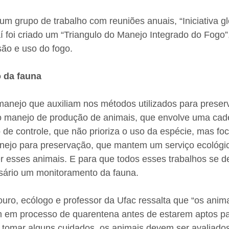
um grupo de trabalho com reuniões anuais, “Iniciativa g
daí foi criado um “Triangulo do Manejo Integrado do Fogo
ão e uso do fogo.
 da fauna
 manejo que auxiliam nos métodos utilizados para prese
 o manejo de produção de animais, que envolve uma cade
de controle, que não prioriza o uso da espécie, mas foc
nejo para preservação, que mantem um serviço ecológi
r esses animais. E para que todos esses trabalhos se
sário um monitoramento da fauna.
uro, ecólogo e professor da Ufac ressalta que “os anim
 em processo de quarentena antes de estarem aptos par
 tomar alguns cuidados, os animais devem ser avaliados