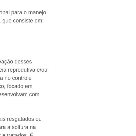
lobal para o manejo
”, que consiste em:
rvação desses
ia reprodutiva e/ou
a no controle
co, focado em
 desenvolvam com
ais resgatados ou
a a soltura na
 e tratados. É