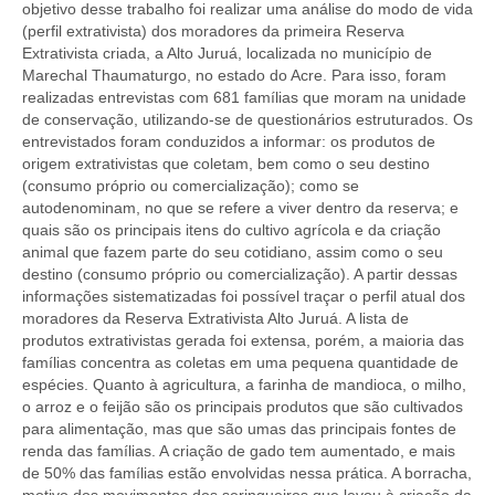
objetivo desse trabalho foi realizar uma análise do modo de vida
(perfil extrativista) dos moradores da primeira Reserva
Extrativista criada, a Alto Juruá, localizada no município de
Marechal Thaumaturgo, no estado do Acre. Para isso, foram
realizadas entrevistas com 681 famílias que moram na unidade
de conservação, utilizando-se de questionários estruturados. Os
entrevistados foram conduzidos a informar: os produtos de
origem extrativistas que coletam, bem como o seu destino
(consumo próprio ou comercialização); como se
autodenominam, no que se refere a viver dentro da reserva; e
quais são os principais itens do cultivo agrícola e da criação
animal que fazem parte do seu cotidiano, assim como o seu
destino (consumo próprio ou comercialização). A partir dessas
informações sistematizadas foi possível traçar o perfil atual dos
moradores da Reserva Extrativista Alto Juruá. A lista de
produtos extrativistas gerada foi extensa, porém, a maioria das
famílias concentra as coletas em uma pequena quantidade de
espécies. Quanto à agricultura, a farinha de mandioca, o milho,
o arroz e o feijão são os principais produtos que são cultivados
para alimentação, mas que são umas das principais fontes de
renda das famílias. A criação de gado tem aumentado, e mais
de 50% das famílias estão envolvidas nessa prática. A borracha,
motivo dos movimentos dos seringueiros que levou à criação da