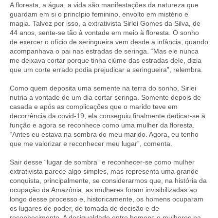
A floresta, a água, a vida são manifestações da natureza que
guardam em si o princípio feminino, envolto em mistério e
magia. Talvez por isso, a extrativista Sirlei Gomes da Silva, de
44 anos, sente-se tão à vontade em meio à floresta. O sonho
de exercer o ofício de seringueira vem desde a infância, quando
acompanhava o pai nas estradas de seringa. “Mas ele nunca
me deixava cortar porque tinha ciúme das estradas dele, dizia
que um corte errado podia prejudicar a seringueira”, relembra.
Como quem deposita uma semente na terra do sonho, Sirlei
nutria a vontade de um dia cortar seringa. Somente depois de
casada e após as complicações que o marido teve em
decorrência da covid-19, ela conseguiu finalmente dedicar-se à
função e agora se reconhece como uma mulher da floresta.
“Antes eu estava na sombra do meu marido. Agora, eu tenho
que me valorizar e reconhecer meu lugar”, comenta.
Sair desse “lugar de sombra” e reconhecer-se como mulher
extrativista parece algo simples, mas representa uma grande
conquista, principalmente, se considerarmos que, na história da
ocupação da Amazônia, as mulheres foram invisibilizadas ao
longo desse processo e, historicamente, os homens ocuparam
os lugares de poder, de tomada de decisão e de
reconhecimento. A desigualdade entre homens e mulheres na