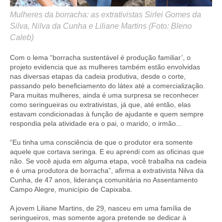
Mulheres da borracha: as extrativistas Sirlei Gomes da
Silva, Nilva da Cunha e Liliane Martins (Foto: Bleno
Caleb)
Com o lema “borracha sustentável é produção familiar’, o
projeto evidencia que as mulheres também estão envolvidas
nas diversas etapas da cadeia produtiva, desde o corte,
passando pelo beneficiamento do látex até a comercialização.
Para muitas mulheres, ainda é uma surpresa se reconhecer
como seringueiras ou extrativistas, já que, até então, elas
estavam condicionadas à função de ajudante e quem sempre
respondia pela atividade era o pai, o marido, o irmão...
“Eu tinha uma consciência de que o produtor era somente
aquele que cortava seringa. E eu aprendi com as oficinas que
não. Se você ajuda em alguma etapa, você trabalha na cadeia
e é uma produtora de borracha”, afirma a extrativista Nilva da
Cunha, de 47 anos, liderança comunitária no Assentamento
Campo Alegre, município de Capixaba.
A jovem Liliane Martins, de 29, nasceu em uma família de
seringueiros, mas somente agora pretende se dedicar à