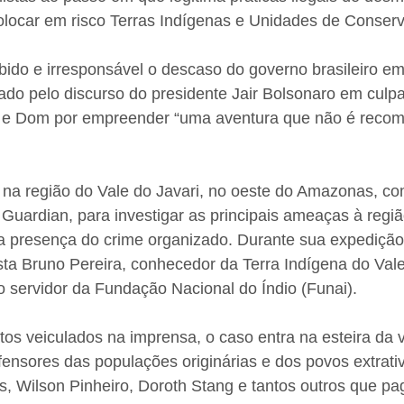
olocar em risco Terras Indígenas e Unidades de Conser
ido e irresponsável o descaso do governo brasileiro em
do pelo discurso do presidente Jair Bolsonaro em culpab
o e Dom por empreender “uma aventura que não é reco
 na região do Vale do Javari, no oeste do Amazonas, c
e Guardian, para investigar as principais ameaças à reg
e a presença do crime organizado. Durante sua expediç
sta Bruno Pereira, conhecedor da Terra Indígena do Vale
 servidor da Fundação Nacional do Índio (Funai).
os veiculados na imprensa, o caso entra na esteira da vi
fensores das populações originárias e dos povos extrati
 Wilson Pinheiro, Doroth Stang e tantos outros que p