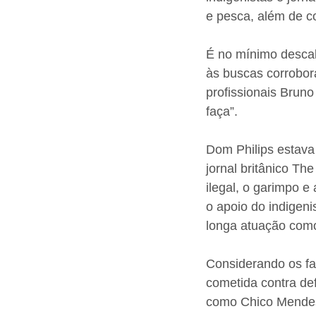
e pesca, além de c
É no mínimo descab
às buscas corrobora
profissionais Brun
faça”.
Dom Philips estava
jornal britânico Th
ilegal, o garimpo 
o apoio do indigeni
longa atuação como
Considerando os fat
cometida contra de
como Chico Mendes,