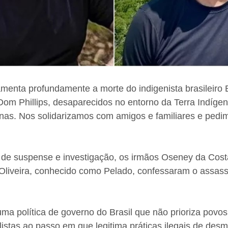
enta profundamente a morte do indigenista brasileiro 
o Dom Phillips, desaparecidos no entorno da Terra Indígen
as. Nos solidarizamos com amigos e familiares e pedim
 de suspense e investigação, os irmãos Oseney da Costa
Oliveira, conhecido como Pelado, confessaram o assass
ma política de governo do Brasil que não prioriza povos
alistas ao passo em que legitima práticas ilegais de de