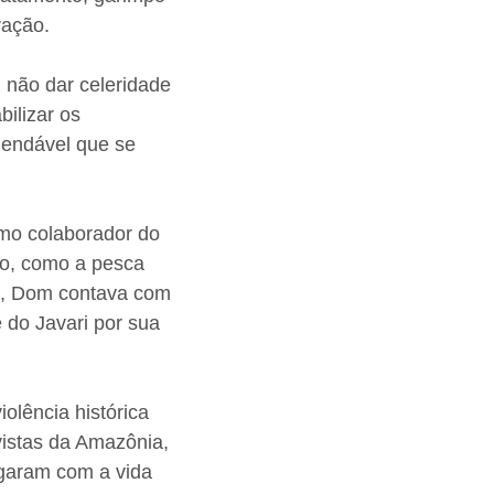
vação.
 não dar celeridade
ilizar os
mendável que se
omo colaborador do
ião, como a pesca
ão, Dom contava com
 do Javari por sua
olência histórica
vistas da Amazônia,
agaram com a vida