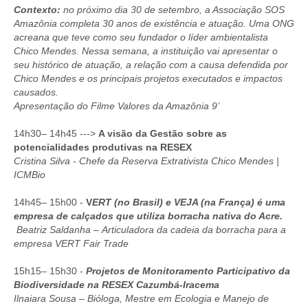
Contexto:
no próximo dia 30 de setembro, a Associação SOS
Amazônia completa 30 anos de existência e atuação. Uma ONG
acreana que teve como seu fundador o líder ambientalista
Chico Mendes. Nessa semana, a instituição vai apresentar o
seu histórico de atuação, a relação com a causa defendida por
Chico Mendes e os principais projetos executados e impactos
causados.
Apresentação do Filme Valores da Amazônia 9’
14h30– 14h45 --->
A visão da Gestão sobre as
potencialidades produtivas na RESEX
Cristina Silva - Chefe da Reserva Extrativista Chico Mendes |
ICMBio
14h45– 15h00 -
V
ERT (no Brasil) e VEJA (na França) é uma
empresa de calçados que utiliza borracha nativa do Acre.
Beatriz Saldanha – Articuladora da cadeia da borracha para a
empresa VERT Fair Trade
15h15– 15h30 -
Projetos de Monitoramento Participativo da
Biodiversidade na RESEX Cazumbá-Iracema
Ilnaiara Sousa – Bióloga, Mestre em Ecologia e Manejo de