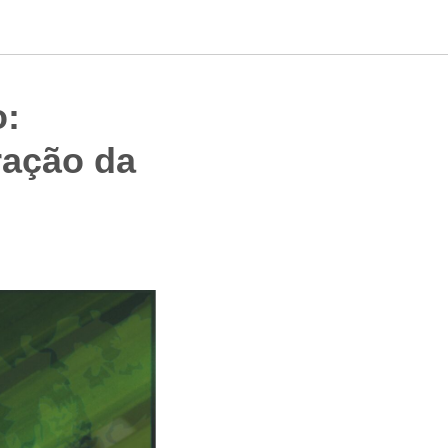
o:
ração da