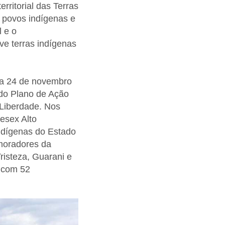
rritorial das Terras
 povos indígenas e
 e o
e terras indígenas
7 a 24 de novembro
 do Plano de Ação
 Liberdade. Nos
esex Alto
ndígenas do Estado
 moradores da
risteza, Guarani e
, com 52