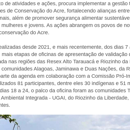
 de atividades e ações, procura implementar a gestão te
es de Conservação do Acre, fortalecendo alianças entre
onais, além de promover segurança alimentar sustentável
mulheres e jovens. As ações abrangem os povos de nov
 conservação do Acre.
realizadas desde 2021, e mais recentemente, dos dias 
 mais etapas de oficinas de apresentação de validação
ada nas regiões das Resex Alto Tarauacá e Riozinho da
as comunidades Alagoas, Jaminawa e Duas Nações, da R
 parte da agenda em colaboração com a Comissão Pró-I
lizados 81 participantes, dentre eles 30 indígenas e 51
dias 18 a 24, o palco da oficina foram as comunidades T
Ambiental Integrada - UGAI, do Riozinho da Liberdade
ntes.