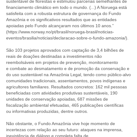
sustentável de florestas e estimulou parcerias semelhantes de
financiamento climático em todo o mundo. (...) A Noruega está
satisfeita com a robusta estrutura de governança do Fundo
Amazônia e os significativos resultados que as entidades
apoiadas pelo Fundo alcançaram nos últimos 10 anos.”
(https://www.norway.no/pt/brasil/noruega-brasil/noticias-
eventos/brasilia/noticias/declaracao-sobre-o-fundo-amazonia/).
São 103 projetos aprovados com captação de 3,4 bilhões de
reais de doações destinadas a investimentos não
reembolsáveis em projetos de prevenção, monitoramento
e combate ao desmatamento e de promoção da conservação e
do uso sustentável na Amazônia Legal, tendo como público-alvo
comunidades tradicionais, assentamentos, povos indígenas e
agricultores familiares. Resultados concretos: 162 mil pessoas
beneficiadas com atividades produtivas sustentáveis, 190
unidades de conservação apoiadas, 687 missões de
fiscalização ambiental efetuadas, 465 publicações científicas
ou informativas produzidas, dentre outros.
Não obstante, o Fundo Amazônia vive hoje momento de
incertezas com relação ao seu futuro: ataques na imprensa,
inexistência de diálogo e completa falta de