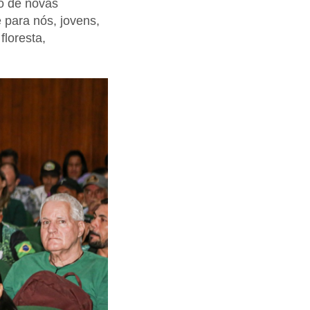
o de novas
 para nós, jovens,
loresta,