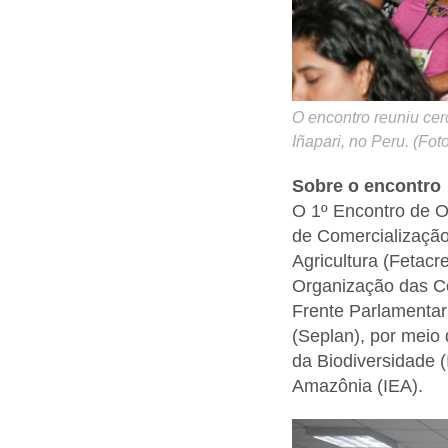
O encontro reuniu cer
Iñapari, no Peru. (Fo
Sobre o encontro
O 1º Encontro de Or
de Comercialização
Agricultura (Fetac
Organização das Co
Frente Parlamentar
(Seplan), por meio
da Biodiversidade (
Amazônia (IEA).