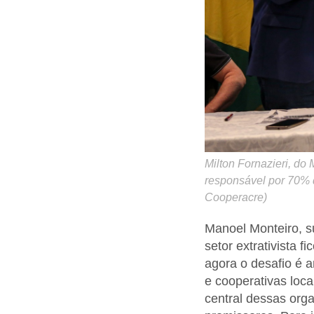
Milton Fornazieri, do 
responsável por 70% d
Cooperacre)
Manoel Monteiro, s
setor extrativista f
agora o desafio é a
e cooperativas loca
central dessas org