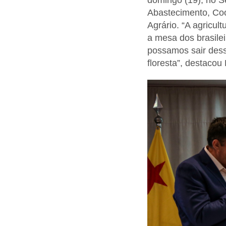
domingo (19), no Se
Abastecimento, Coo
Agrário. “A agricul
a mesa dos brasilei
possamos sair dess
floresta”, destacou 