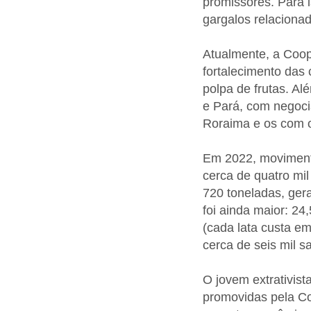
promissores. Para i
gargalos relacionad
Atualmente, a Coop
fortalecimento das
polpa de frutas. A
e Pará, com negoci
Roraima e os com o
Em 2022, movimento
cerca de quatro mil
720 toneladas, gera
foi ainda maior: 24
(cada lata custa em
cerca de seis mil s
O jovem extrativis
promovidas pela C