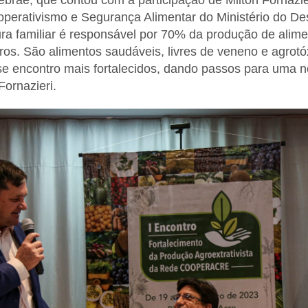
brae, que contou com a participação de Milton Fornazier
perativismo e Segurança Alimentar do Ministério do D
tura familiar é responsável por 70% da produção de alim
ros. São alimentos saudáveis, livres de veneno e agrot
e encontro mais fortalecidos, dando passos para uma n
Fornazieri.