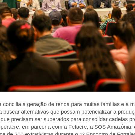
sta concilia a geração de renda para muitas famílias e a
a buscar alternativas que possam potencializar a produç
s que precisam ser superados para consolidar cadeias pr
operacre, em parceria com a Fetacre, a SOS Amazônia,
a de 200 extrativistas durante o 1º Encontro de Fortal