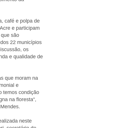
a, café e polpa de
Acre e participam
a que são
 dos 22 municípios
discussão, os
enda e qualidade de
oas que moram na
imonial e
o temos condição
na na floresta”,
o Mendes.
ealizada neste