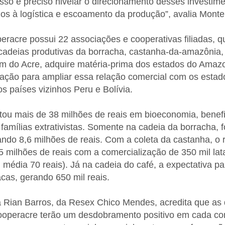
sso é preciso nivelar o direcionamento desses investim
os à logística e escoamento da produção”, avalia Montei
eracre possui 22 associações e cooperativas filiadas, 
 cadeias produtivas da borracha, castanha-da-amazônia, 
lém do Acre, adquire matéria-prima dos estados do Ama
ação para ampliar essa relação comercial com os esta
s países vizinhos Peru e Bolívia.
u mais de 38 milhões de reais em bioeconomia, benefi
 famílias extrativistas. Somente na cadeia da borracha,
ndo 8,6 milhões de reais. Com a coleta da castanha, o 
,5 milhões de reais com a comercialização de 350 mil la
 média 70 reais). Já na cadeia do café, a expectativa p
acas, gerando 650 mil reais.
ta Rian Barros, da Resex Chico Mendes, acredita que as
ooperacre terão um desdobramento positivo em cada co