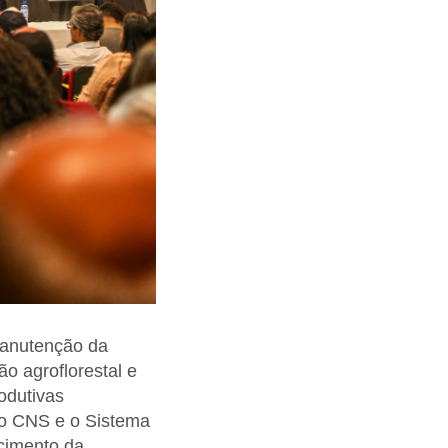
 manutenção da
ão agroflorestal e
odutivas
 o CNS e o Sistema
ecimento da