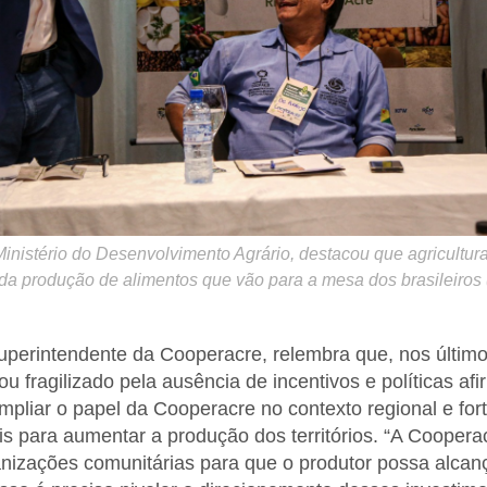
Ministério do Desenvolvimento Agrário, destacou que agricultura
a produção de alimentos que vão para a mesa dos brasileiros 
uperintendente da Cooperacre, relembra que, nos último
icou fragilizado pela ausência de incentivos e políticas af
mpliar o papel da Cooperacre no contexto regional e for
is para aumentar a produção dos territórios. “A Coopera
anizações comunitárias para que o produtor possa alca