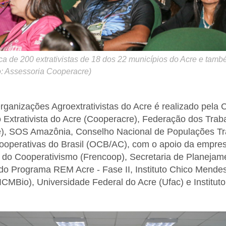
ca de 200 extrativistas de 18 dos 22 municípios do Acre e tam
to: Assessoria Cooperacre)
ganizações Agroextrativistas do Acre é realizado pela 
 Extrativista do Acre (Cooperacre), Federação dos Trab
re), SOS Amazônia, Conselho Nacional de Populações Tr
operativas do Brasil (OCB/AC), com o apoio da empresa
 do Cooperativismo (Frencoop), Secretaria de Planejam
 do Programa REM Acre - Fase II, Instituto Chico Mend
ICMBio), Universidade Federal do Acre (Ufac) e Institut