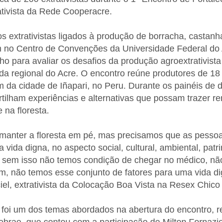
tivista da Rede Cooperacre.
os extrativistas ligados à produção de borracha, castanh
m no Centro de Convenções da Universidade Federal do 
ho para avaliar os desafios da produção agroextrativist
ada regional do Acre. O encontro reúne produtores de 18
 da cidade de Iñapari, no Peru. Durante os painéis de 
rtilham experiências e alternativas que possam trazer r
 na floresta.
 manter a floresta em pé, mas precisamos que as pess
 vida digna, no aspecto social, cultural, ambiental, patr
 sem isso não temos condição de chegar no médico, nã
m, não temos esse conjunto de fatores para uma vida dig
iel, extrativista da Colocação Boa Vista na Resex Chic
r foi um dos temas abordados na abertura do encontro, r