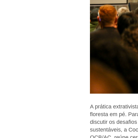
A prática extrativi
floresta em pé. Par
discutir os desafio
sustentáveis, a Co
OCB/AC, reúne cerc