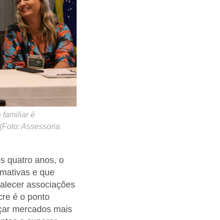
 familiar é
(Foto: Assessoria
s quatro anos, o
irmativas e que
talecer associações
cre é o ponto
nçar mercados mais