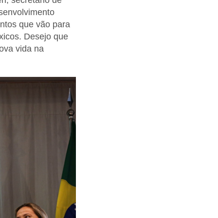
i, secretário de
esenvolvimento
entos que vão para
óxicos. Desejo que
ova vida na