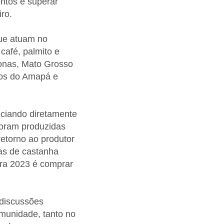
entos e superar
ro.
que atuam no
café, palmito e
zonas, Mato Grosso
dos do Amapá e
ciando diretamente
 foram produzidas
retorno ao produtor
tas de castanha
ara 2023 é comprar
 discussões
munidade, tanto no